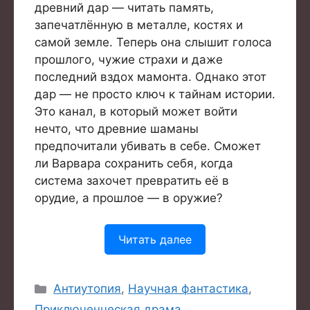
древний дар — читать память,
запечатлённую в металле, костях и
самой земле. Теперь она слышит голоса
прошлого, чужие страхи и даже
последний вздох мамонта. Однако этот
дар — не просто ключ к тайнам истории.
Это канал, в который может войти
нечто, что древние шаманы
предпочитали убивать в себе. Сможет
ли Варвара сохранить себя, когда
система захочет превратить её в
орудие, а прошлое — в оружие?
Читать далее
Рубрики
Антиутопия
,
Научная фантастика
,
Приключенческая драма
,