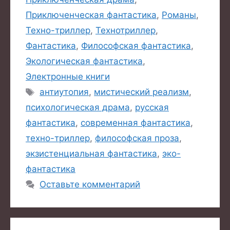
Приключенческая фантастика
,
Романы
,
Техно-триллер
,
Технотриллер
,
Фантастика
,
Философская фантастика
,
Экологическая фантастика
,
Электронные книги
Метки
антиутопия
,
мистический реализм
,
психологическая драма
,
русская
фантастика
,
современная фантастика
,
техно-триллер
,
философская проза
,
экзистенциальная фантастика
,
эко-
фантастика
Оставьте комментарий