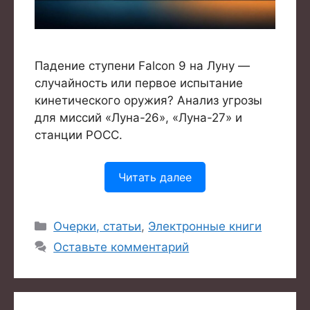
Падение ступени Falcon 9 на Луну —
случайность или первое испытание
кинетического оружия? Анализ угрозы
для миссий «Луна-26», «Луна-27» и
станции РОСС.
Читать далее
Рубрики
Очерки, статьи
,
Электронные книги
Оставьте комментарий