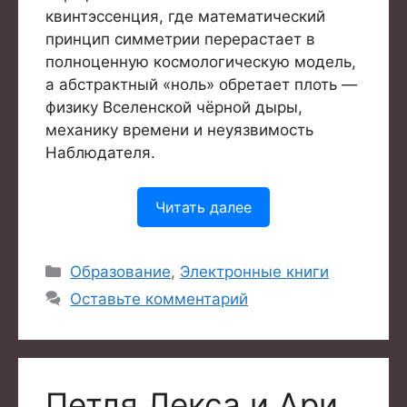
квинтэссенция, где математический
принцип симметрии перерастает в
полноценную космологическую модель,
а абстрактный «ноль» обретает плоть —
физику Вселенской чёрной дыры,
механику времени и неуязвимость
Наблюдателя.
Читать далее
Рубрики
Образование
,
Электронные книги
Оставьте комментарий
Петля Лекса и Ари