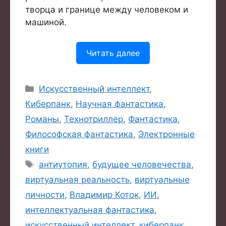
творца и границе между человеком и
машиной.
Читать далее
Рубрики
Искусственный интеллект
,
Киберпанк
,
Научная фантастика
,
Романы
,
Технотриллер
,
Фантастика
,
Философская фантастика
,
Электронные
книги
Метки
антиутопия
,
будущее человечества
,
виртуальная реальность
,
виртуальные
личности
,
Владимир Коток
,
ИИ
,
интеллектуальная фантастика
,
искусственный интеллект
,
киберпанк
,