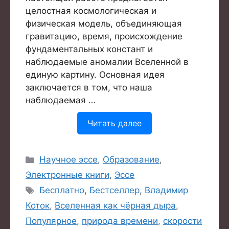
целостная космологическая и
физическая модель, объединяющая
гравитацию, время, происхождение
фундаментальных констант и
наблюдаемые аномалии Вселенной в
единую картину. Основная идея
заключается в том, что наша
наблюдаемая …
Читать далее
Рубрики
Научное эссе
,
Образование
,
Электронные книги
,
Эссе
Метки
Бесплатно
,
Бестселлер
,
Владимир
Коток
,
Вселенная как чёрная дыра
,
Популярное
,
природа времени
,
скорости