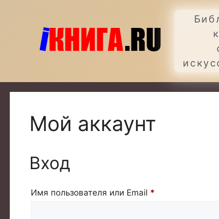
Перейти
к
Биб
содержимому
искус
Мой аккаунт
Вход
Обязательно
Имя пользователя или Email
*