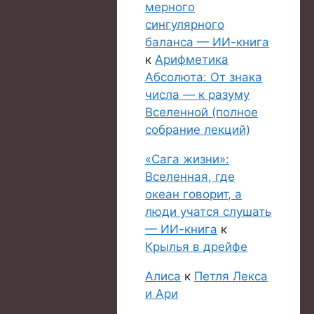
мерного
сингулярного
баланса — ИИ-книга
к
Арифметика
Абсолюта: От знака
числа — к разуму
Вселенной (полное
собрание лекций)
«Сага жизни»:
Вселенная, где
океан говорит, а
люди учатся слушать
— ИИ-книга
к
Крылья в дрейфе
Алиса
к
Петля Лекса
и Ари