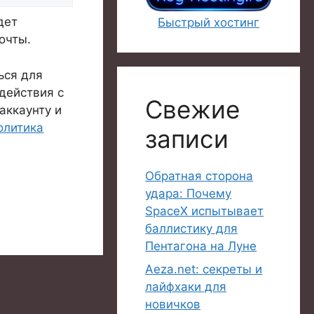
дет
Быстрый хостинг
почты.
ься для
действия с
Свежие
аккаунту и
олитика
записи
Обратная сторона
удара: Почему
SpaceX испытывает
баллистику для
Пентагона на Луне
Aeza.net: секреты и
лайфхаки для
новичков