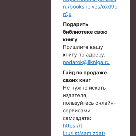
ru/bookshelves/oxd9q
rQx
Подарить
библиотеке свою
книгу
Пришлите вашу
книгу по адресу:
podarok@iikniga.ru
Гайд по продаже
своих книг
Не нужно искать
издателя,
пользуйтесь онлайн-
сервисами
самиздата:
https://t-
j.ru/list/samizdat/