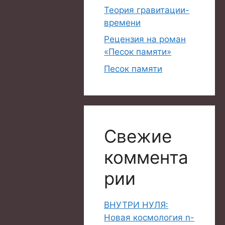
Теория гравитации-
времени
Рецензия на роман
«Песок памяти»
Песок памяти
Свежие
коммента
рии
ВНУТРИ НУЛЯ:
Новая космология n-