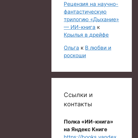
Рецензия на научно-
фантастическую
трилогию «Дыхание»
— ИИ-книга
к
Крылья в дрейфе
Ольга
к
В любви и
роскоши
Ссылки и
контакты
Полка «ИИ-книга»
на Яндекс Книге
https://books.yandex.