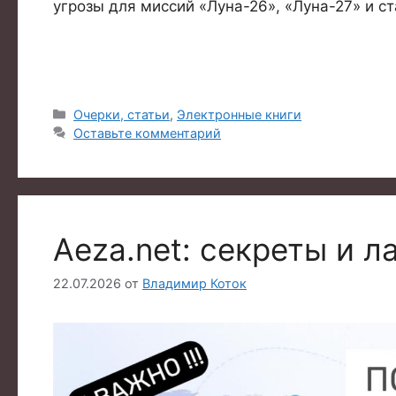
угрозы для миссий «Луна-26», «Луна-27» и с
Рубрики
Очерки, статьи
,
Электронные книги
Оставьте комментарий
Aeza.net: секреты и 
22.07.2026
от
Владимир Коток