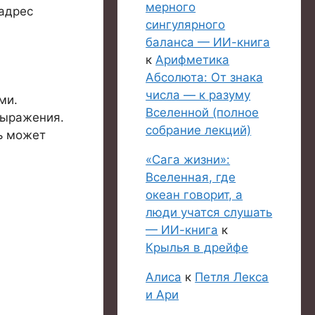
мерного
 адрес
сингулярного
баланса — ИИ-книга
к
Арифметика
Абсолюта: От знака
числа — к разуму
ми.
Вселенной (полное
выражения.
собрание лекций)
ь может
«Сага жизни»:
Вселенная, где
океан говорит, а
люди учатся слушать
— ИИ-книга
к
Крылья в дрейфе
Алиса
к
Петля Лекса
и Ари