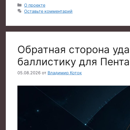
Рубрики
О проекте
Оставьте комментарий
Обратная сторона уд
баллистику для Пента
05.08.2026
от
Владимир Коток