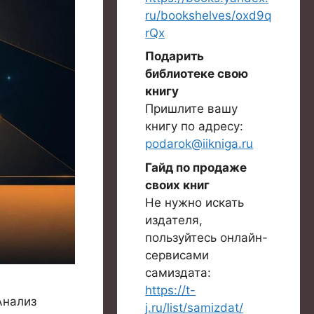
ru/bookshelves/oxd9q
rQx
Подарить
библиотеке свою
книгу
Пришлите вашу
книгу по адресу:
podarok@iikniga.ru
Гайд по продаже
своих книг
Не нужно искать
издателя,
пользуйтесь онлайн-
сервисами
самиздата:
https://t-
Анализ
j.ru/list/samizdat/