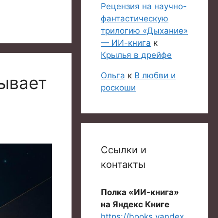
Рецензия на научно-
фантастическую
трилогию «Дыхание»
— ИИ-книга
к
Крылья в дрейфе
Ольга
к
В любви и
ывает
роскоши
Ссылки и
контакты
Полка «ИИ-книга»
на Яндекс Книге
https://books.yandex.