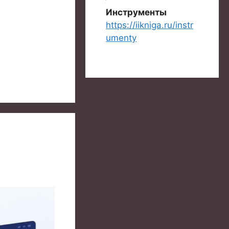
Инструменты
https://iikniga.ru/instr
umenty