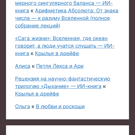
мерного сингулярного баланса — ИИ-
книга
к
Арифметика Абсолюта: От знака
числа — к разуму Вселенной (полное
собрание лекций)
«Сага жизни»: Вселенная, где океан
говорит, а люди учатся слушать — ИИ-
книга
к
Крылья в дрейфе
Алиса
к
Петля Лекса и Ари
Рецензия на научно-фантастическую
трилогию «Дыхание» — ИИ-книга
к
Крылья в дрейфе
Ольга
к
В любви и роскоши