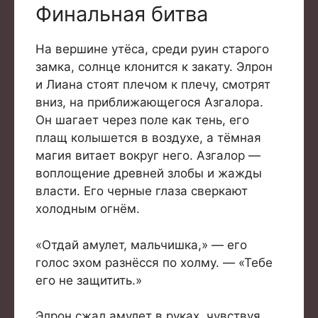
Финальная битва
На вершине утёса, среди руин старого
замка, солнце клонится к закату. Элрон
и Лиана стоят плечом к плечу, смотрят
вниз, на приближающегося Азгалора.
Он шагает через поле как тень, его
плащ колышется в воздухе, а тёмная
магия витает вокруг него. Азгалор —
воплощение древней злобы и жажды
власти. Его черные глаза сверкают
холодным огнём.
«Отдай амулет, мальчишка,» — его
голос эхом разнёсся по холму. — «Тебе
его не защитить.»
Элрон сжал амулет в руках, чувствуя