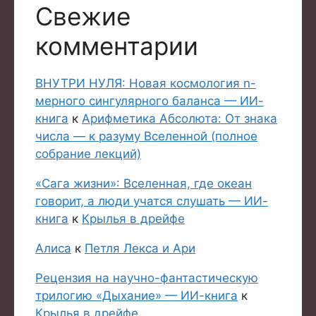
Свежие
комментарии
ВНУТРИ НУЛЯ: Новая космология n-
мерного сингулярного баланса — ИИ-
книга
к
Арифметика Абсолюта: От знака
числа — к разуму Вселенной (полное
собрание лекций)
«Сага жизни»: Вселенная, где океан
говорит, а люди учатся слушать — ИИ-
книга
к
Крылья в дрейфе
Алиса
к
Петля Лекса и Ари
Рецензия на научно-фантастическую
трилогию «Дыхание» — ИИ-книга
к
Крылья в дрейфе