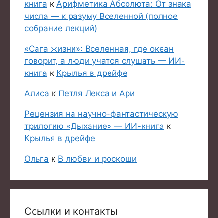
книга
к
Арифметика Абсолюта: От знака
числа — к разуму Вселенной (полное
собрание лекций)
«Сага жизни»: Вселенная, где океан
говорит, а люди учатся слушать — ИИ-
книга
к
Крылья в дрейфе
Алиса
к
Петля Лекса и Ари
Рецензия на научно-фантастическую
трилогию «Дыхание» — ИИ-книга
к
Крылья в дрейфе
Ольга
к
В любви и роскоши
Товар добавлен в корзину.
Оформить заказ
0 товаров -
0
₽
Ссылки и контакты