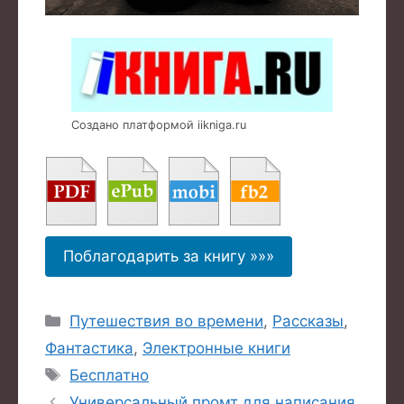
Создано платформой iikniga.ru
Поблагодарить за книгу »»»
Рубрики
Путешествия во времени
,
Рассказы
,
Фантастика
,
Электронные книги
Метки
Бесплатно
Универсальный промт для написания