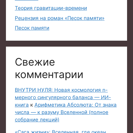
Теория гравитации-времени
Рецензия на роман «Песок памяти»
Песок памяти
Свежие
комментарии
ВНУТРИ НУЛЯ: Новая космология n-
мерного сингулярного баланса — ИИ-
книга
к
Арифметика Абсолюта: От знака
числа — к разуму Вселенной (полное
собрание лекций)
«Сага жизни»: Вселенная, где океан