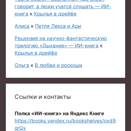
говорит, а люди учатся слушать — ИИ-
книга
к
Крылья в дрейфе
Алиса
к
Петля Лекса и Ари
Рецензия на научно-фантастическую
трилогию «Дыхание» — ИИ-книга
к
Крылья в дрейфе
Ольга
к
В любви и роскоши
Ссылки и контакты
Полка «ИИ-книга» на Яндекс Книге
https://books.yandex.ru/bookshelves/oxd9
qrQx