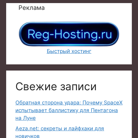
Реклама
Быстрый хостинг
Свежие записи
Обратная сторона удара: Почему SpaceX
испытывает баллистику для Пентагона
на Луне
Aeza.net: секреты и лайфхаки для
новичков