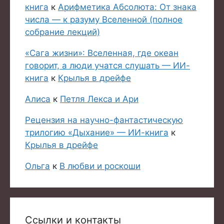
книга
к
Арифметика Абсолюта: От знака
числа — к разуму Вселенной (полное
собрание лекций)
«Сага жизни»: Вселенная, где океан
говорит, а люди учатся слушать — ИИ-
книга
к
Крылья в дрейфе
Алиса
к
Петля Лекса и Ари
Рецензия на научно-фантастическую
трилогию «Дыхание» — ИИ-книга
к
Крылья в дрейфе
Ольга
к
В любви и роскоши
Ссылки и контакты