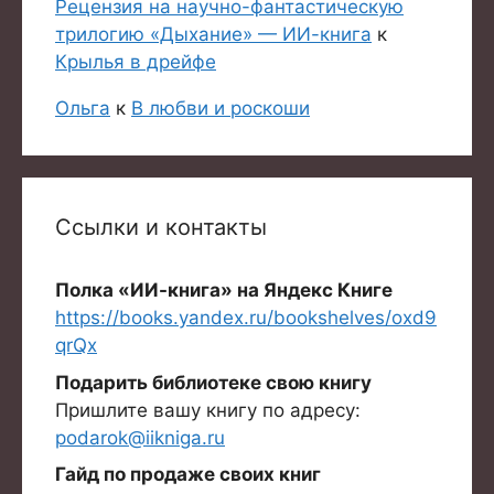
Рецензия на научно-фантастическую
трилогию «Дыхание» — ИИ-книга
к
Крылья в дрейфе
Ольга
к
В любви и роскоши
Ссылки и контакты
Полка «ИИ-книга» на Яндекс Книге
https://books.yandex.ru/bookshelves/oxd9
qrQx
Подарить библиотеке свою книгу
Пришлите вашу книгу по адресу:
podarok@iikniga.ru
Гайд по продаже своих книг