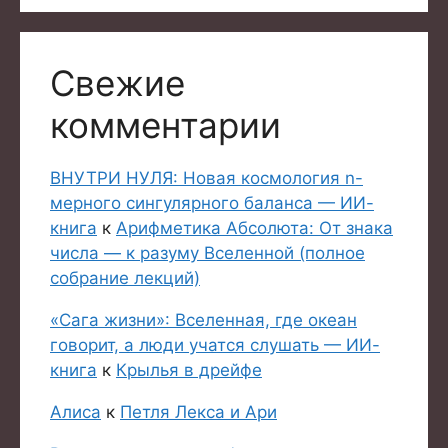
Свежие
комментарии
ВНУТРИ НУЛЯ: Новая космология n-
мерного сингулярного баланса — ИИ-
книга
к
Арифметика Абсолюта: От знака
числа — к разуму Вселенной (полное
собрание лекций)
«Сага жизни»: Вселенная, где океан
говорит, а люди учатся слушать — ИИ-
книга
к
Крылья в дрейфе
Алиса
к
Петля Лекса и Ари