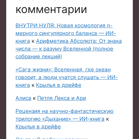
комментарии
ВНУТРИ НУЛЯ: Новая космология n-
мерного сингулярного баланса — ИИ-
книга
к
Арифметика Абсолюта: От знака
числа — к разуму Вселенной (полное
собрание лекций)
«Сага жизни»: Вселенная, где океан
говорит, а люди учатся слушать — ИИ-
книга
к
Крылья в дрейфе
Алиса
к
Петля Лекса и Ари
Рецензия на научно-фантастическую
трилогию «Дыхание» — ИИ-книга
к
Крылья в дрейфе