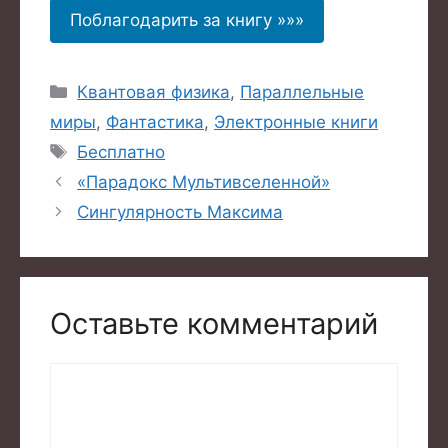
Поблагодарить за книгу »»»
Рубрики
Квантовая физика
,
Параллельные
миры
,
Фантастика
,
Электронные книги
Метки
Бесплатно
«Парадокс Мультивселенной»
Сингулярность Максима
Оставьте комментарий
Комментарий