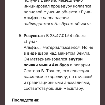
получив данные, немедленно
инициировал процедуру коллапса
волновой функции объекта «Луна-
Альфа»
в направлении
наблюдаемого Альбусом объекта
.
Результат:
В 23:47:01.54 объект
«Луна-
Альфа»…
материализовался.
Но не
в виде шара над макетом Земли.
Он материализовался
внутри
поилки мыши Альбуса
в виварии
Сектора Б. Точнее, его
проекция
размером с горошину
, но с массой
и гравитационными аномалиями,
соответствующими масштабу.
Последствия: