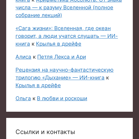
числа — к разуму Вселенной (полное
собрание лекций)
«Сага жизни»: Вселенная, где океан
говорит, а люди учатся слушать — ИИ-
книга
к
Крылья в дрейфе
Алиса
к
Петля Лекса и Ари
Рецензия на научно-фантастическую
трилогию «Дыхание» — ИИ-книга
к
Крылья в дрейфе
Ольга
к
В любви и роскоши
Ссылки и контакты