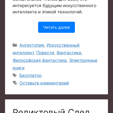
интересуется будущим искусственного
интеллекта и этикой технологий.
Читать далее
Рубрики
Антиутопия
,
Искусственный
интеллект
,
Повести
,
Фантастика
,
Философская фантастика
,
Электронные
книги
Метки
Бесплатно
Оставьте комментарий
Товар добавлен в корзину.
Оформить заказ
0 товаров -
0
₽
Реликтовый След