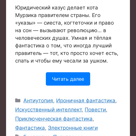
Юридический казус делает кота
Мурзика правителем страны. Его
«указы» — сиеста, когтеточки и право
на сон — вызывают революцию… в
человеческих душах. Умная и тёплая
фантастика о том, что иногда лучший
правитель — тот, кто просто хочет есть,
спать и чтобы ему чесали за ушком.
Читать далее
Рубрики
Антиутопия
,
Ироничная фантастика
,
Искусственный интеллект
,
Повести
,
Приключенческая фантастика
,
Фантастика
,
Электронные книги
Метки