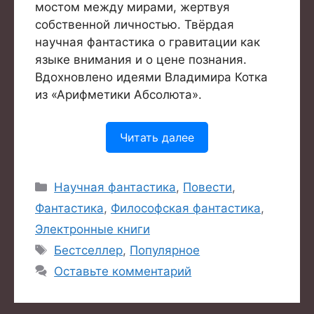
мостом между мирами, жертвуя
собственной личностью. Твёрдая
научная фантастика о гравитации как
языке внимания и о цене познания.
Вдохновлено идеями Владимира Котка
из «Арифметики Абсолюта».
Читать далее
Рубрики
Научная фантастика
,
Повести
,
Фантастика
,
Философская фантастика
,
Электронные книги
Метки
Бестселлер
,
Популярное
Оставьте комментарий