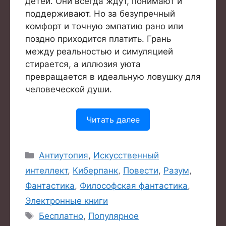
детей. Они всегда ждут, понимают и
поддерживают. Но за безупречный
комфорт и точную эмпатию рано или
поздно приходится платить. Грань
между реальностью и симуляцией
стирается, а иллюзия уюта
превращается в идеальную ловушку для
человеческой души.
Читать далее
Рубрики
Антиутопия
,
Искусственный
интеллект
,
Киберпанк
,
Повести
,
Разум
,
Фантастика
,
Философская фантастика
,
Электронные книги
Метки
Бесплатно
,
Популярное