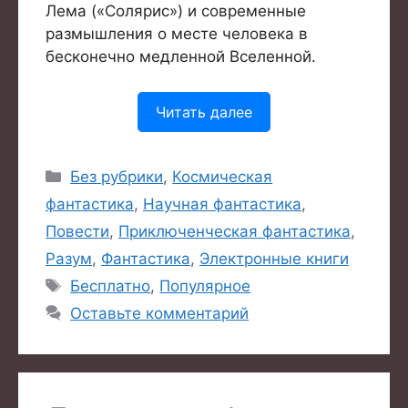
Лема («Солярис») и современные
размышления о месте человека в
бесконечно медленной Вселенной.
Читать далее
Рубрики
Без рубрики
,
Космическая
фантастика
,
Научная фантастика
,
Повести
,
Приключенческая фантастика
,
Разум
,
Фантастика
,
Электронные книги
Метки
Бесплатно
,
Популярное
Оставьте комментарий