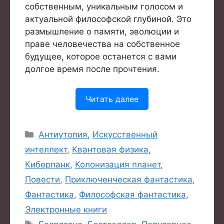
собственным, уникальным голосом и
актуальной философской глубиной. Это
размышление о памяти, эволюции и
праве человечества на собственное
будущее, которое останется с вами
долгое время после прочтения.
Читать далее
Рубрики
Антиутопия
,
Искусственный
интеллект
,
Квантовая физика
,
Киберпанк
,
Колонизация планет
,
Повести
,
Приключенческая фантастика
,
Фантастика
,
Философская фантастика
,
Электронные книги
Метки