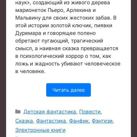
наук», создающий из живого дерева
марионеток Пьеро, Арлекина и
Мальвину для своих жестоких забав. В
этой истории золотой ключик, пиявки
Дуремара и говорящее полено
обретают пугающий, трагический
смысл, а наивная сказка превращается
в психологический хоррор о том, как
ложь и жадность убивают человеческое
в человеке.
Читать далее
Рубрики
Детская фантастика
,
Повести
,
Сказка
,
Фантастика
,
Фанфик
,
Фэнтези
,
Электронные книги