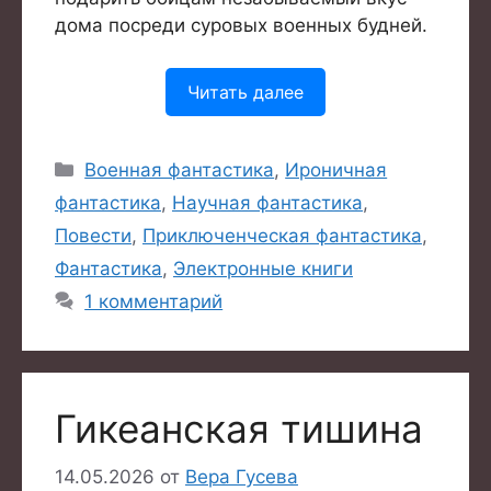
дома посреди суровых военных будней.
Читать далее
Рубрики
Военная фантастика
,
Ироничная
фантастика
,
Научная фантастика
,
Повести
,
Приключенческая фантастика
,
Фантастика
,
Электронные книги
1 комментарий
Гикеанская тишина
14.05.2026
от
Вера Гусева