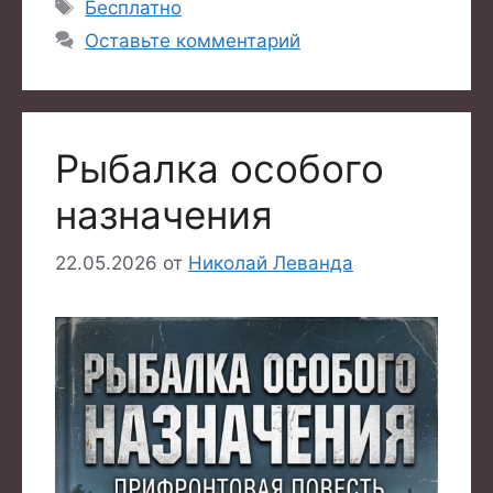
Метки
Бесплатно
Оставьте комментарий
Рыбалка особого
назначения
22.05.2026
от
Николай Леванда