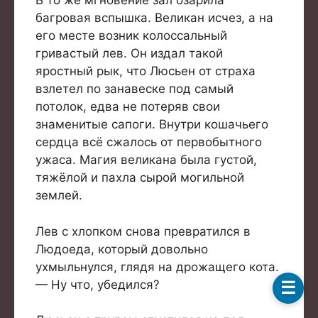
В то же мгновение зал озарила
багровая вспышка. Великан исчез, а на
его месте возник колоссальный
гривастый лев. Он издал такой
яростный рык, что Люсьен от страха
взлетел по занавеске под самый
потолок, едва не потеряв свои
знаменитые сапоги. Внутри кошачьего
сердца всё сжалось от первобытного
ужаса. Магия великана была густой,
тяжёлой и пахла сырой могильной
землей.
Лев с хлопком снова превратился в
Людоеда, который довольно
ухмыльнулся, глядя на дрожащего кота.
Товар добавлен в корзину.
— Ну что, убедился?
☰
Оформить заказ
0 товаров -
0
₽