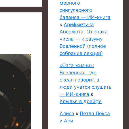
мерного
сингулярного
баланса — ИИ-книга
к
Арифметика
Абсолюта: От знака
числа — к разуму
Вселенной (полное
собрание лекций)
«Сага жизни»:
Вселенная, где
океан говорит, а
люди учатся слушать
— ИИ-книга
к
Крылья в дрейфе
Алиса
к
Петля Лекса
и Ари