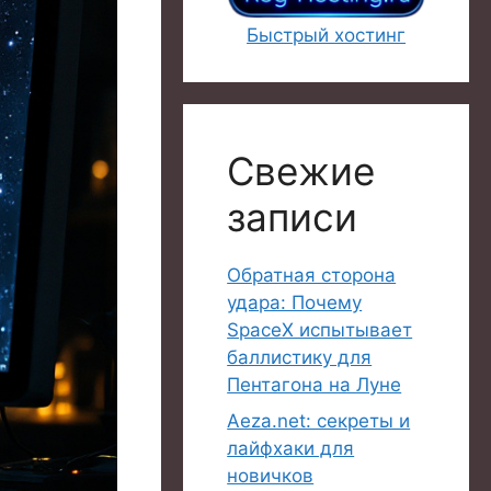
Быстрый хостинг
Свежие
записи
Обратная сторона
удара: Почему
SpaceX испытывает
баллистику для
Пентагона на Луне
Aeza.net: секреты и
лайфхаки для
новичков