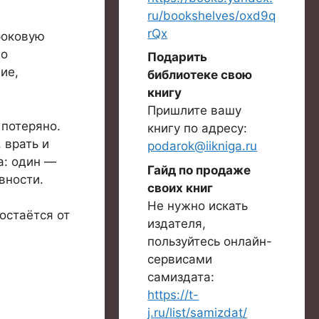
ru/bookshelves/oxd9q
rQx
роковую
го
Подарить
ие,
библиотеке свою
книгу
Пришлите вашу
 потеряно.
книгу по адресу:
 врать и
podarok@iikniga.ru
а: один —
Гайд по продаже
вности.
своих книг
Не нужно искать
остаётся от
издателя,
пользуйтесь онлайн-
сервисами
самиздата:
https://t-
j.ru/list/samizdat/