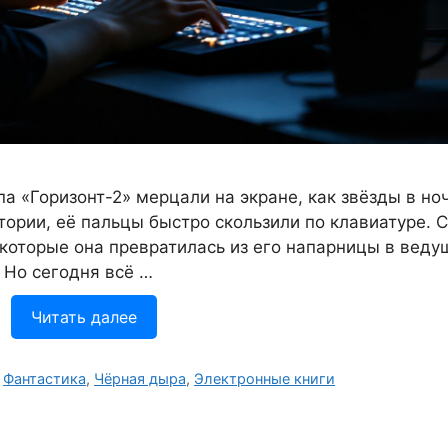
 «Горизонт-2» мерцали на экране, как звёзды в но
ории, её пальцы быстро скользили по клавиатуре. С 
а которые она превратилась из его напарницы в веду
 Но сегодня всё …
Читать далее
,
Фантастика
,
Чёрная дыра
,
Электронные книги