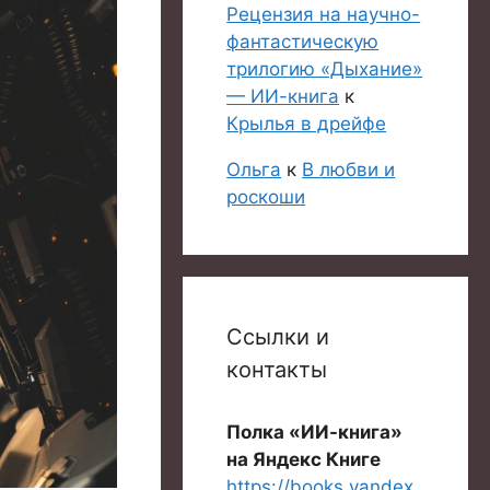
Рецензия на научно-
фантастическую
трилогию «Дыхание»
— ИИ-книга
к
Крылья в дрейфе
Ольга
к
В любви и
роскоши
Ссылки и
контакты
Полка «ИИ-книга»
на Яндекс Книге
https://books.yandex.