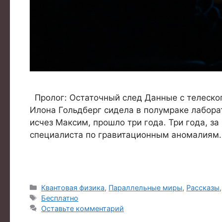
Пролог: Остаточный след Данные с телескопа
Илона Гольдберг сидела в полумраке лаборат
исчез Максим, прошло три года. Три года, з
специалиста по гравитационным аномалиям.
Рубрики
Квантовая физика
,
Параллельные миры
,
Рассказы
Метки
Бесплатно
Оставьте комментарий