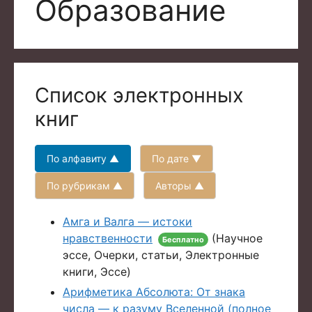
Образование
Список электронных
книг
По алфавиту ▲
По дате ▼
По рубрикам ▲
Авторы ▲
Амга и Валга — истоки
нравственности
(Научное
Бесплатно
эссе, Очерки, статьи, Электронные
книги, Эссе)
Арифметика Абсолюта: От знака
числа — к разуму Вселенной (полное