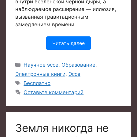
внутри вселенской чёрной дыры, а
наблюдаемое расширение — иллюзия,
вызванная гравитационным
замедлением времени.
Читать далее
Рубрики
Научное эссе
,
Образование
,
Электронные книги
,
Эссе
Метки
Бесплатно
Оставьте комментарий
Земля никогда не