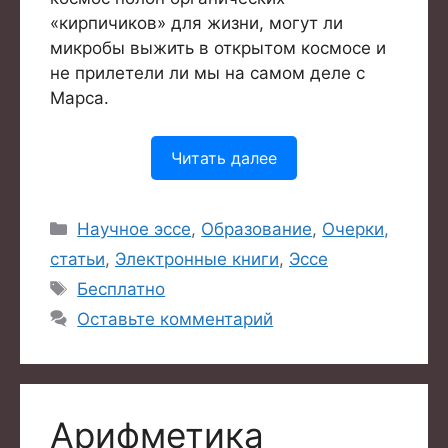
«кирпичиков» для жизни, могут ли
микробы выжить в открытом космосе и
не прилетели ли мы на самом деле с
Марса.
Читать далее
Рубрики
Научное эссе
,
Образование
,
Очерки,
статьи
,
Электронные книги
,
Эссе
Метки
Бесплатно
Оставьте комментарий
Товар добавлен в корзину.
Оформить заказ
0 товаров -
0
₽
Арифметика