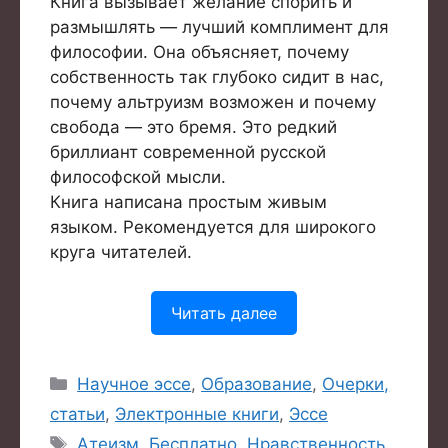
Книга вызывает желание спорить и
размышлять — лучший комплимент для
философии. Она объясняет, почему
собственность так глубоко сидит в нас,
почему альтруизм возможен и почему
свобода — это бремя. Это редкий
бриллиант современной русской
философской мысли.
Книга написана простым живым
языком. Рекомендуется для широкого
круга читателей.
Читать далее
Рубрики
Научное эссе
,
Образование
,
Очерки,
статьи
,
Электронные книги
,
Эссе
Метки
Атеизм
,
Бесплатно
,
Нравственность
,