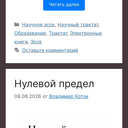
Читать далее
Рубрики
Научное эссе
,
Научный трактат
,
Образование
,
Трактат
,
Электронные
книги
,
Эссе
Оставьте комментарий
Нулевой предел
08.08.2026
от
Владимир Коток