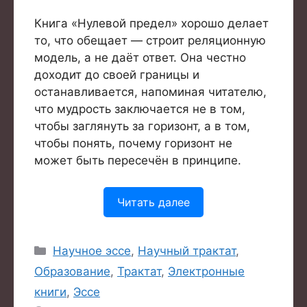
Книга «Нулевой предел» хорошо делает
то, что обещает — строит реляционную
модель, а не даёт ответ. Она честно
доходит до своей границы и
останавливается, напоминая читателю,
что мудрость заключается не в том,
чтобы заглянуть за горизонт, а в том,
чтобы понять, почему горизонт не
может быть пересечён в принципе.
Читать далее
Рубрики
Научное эссе
,
Научный трактат
,
Образование
,
Трактат
,
Электронные
книги
,
Эссе