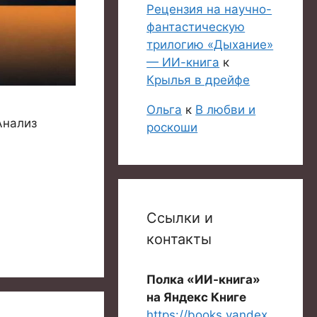
Рецензия на научно-
фантастическую
трилогию «Дыхание»
— ИИ-книга
к
Крылья в дрейфе
Ольга
к
В любви и
Анализ
роскоши
Ссылки и
контакты
Полка «ИИ-книга»
на Яндекс Книге
https://books.yandex.