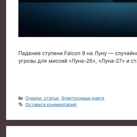
Падение ступени Falcon 9 на Луну — случай
угрозы для миссий «Луна-26», «Луна-27» и с
Рубрики
Очерки, статьи
,
Электронные книги
Оставьте комментарий