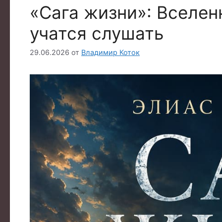
«Сага жизни»: Вселенн
учатся слушать
29.06.2026
от
Владимир Коток