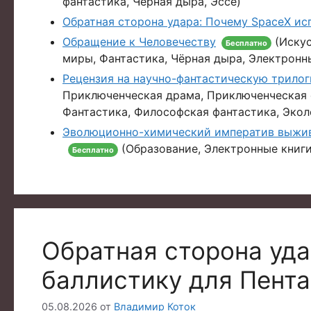
фантастика, Чёрная дыра, Эссе)
Обратная сторона удара: Почему SpaceX ис
Обращение к Человечеству
(Искус
Бесплатно
миры, Фантастика, Чёрная дыра, Электронн
Рецензия на научно-фантастическую трило
Приключенческая драма, Приключенческая ф
Фантастика, Философская фантастика, Экол
Эволюционно-химический императив выжива
(Образование, Электронные книги
Бесплатно
Обратная сторона уд
баллистику для Пента
05.08.2026
от
Владимир Коток