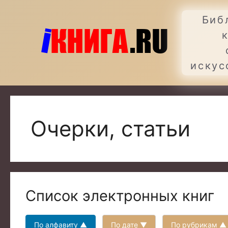
Перейти
к
Биб
содержимому
искус
Очерки, статьи
Список электронных книг
По алфавиту ▲
По дате ▼
По рубрикам ▲