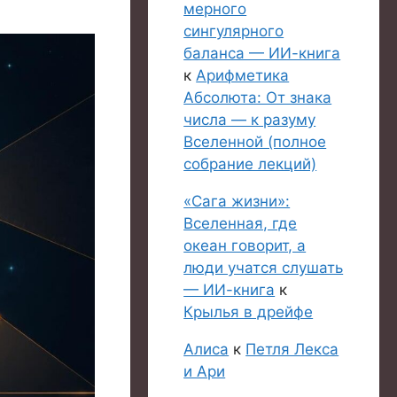
мерного
сингулярного
баланса — ИИ-книга
к
Арифметика
Абсолюта: От знака
числа — к разуму
Вселенной (полное
собрание лекций)
«Сага жизни»:
Вселенная, где
океан говорит, а
люди учатся слушать
— ИИ-книга
к
Крылья в дрейфе
Алиса
к
Петля Лекса
и Ари