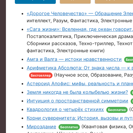
«Дорогое Человечество» — Обращение Элек
интеллект, Разум, Фантастика, Электронные
«Сага жизни»: Вселенная, где океан говорит
Постапокалиптика, Приключенческая драма,
Сборники рассказов, Техно-триллер, Техно
фантастика, Электронные книги)
Амга и Валга — истоки нравственности
Бес
Арифметика Абсолюта: От знака числа — к 
(Научное эссе, Образование, Раз
Бестселлер
Астероид Апофис: мифы, реальность и план
Земля никогда не была колыбелью жизни?
Интуиция о пространственной симметрии
Квадрология о четырёх стихиях
(О
Бесплатно
Корни суверенитета: История, вызовы и пут
Мироздание
(Квантовая физика, О
Бесплатно