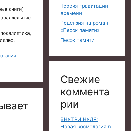
Теория гравитации-
ые книги)
времени
Параллельные
Рецензия на роман
«Песок памяти»
апокалиптика,
Песок памяти
иллер,
лагания
Свежие
коммента
рии
ывает
ВНУТРИ НУЛЯ:
Новая космология n-