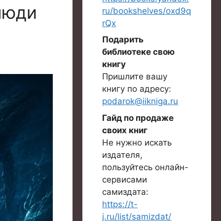
 люди
ru/bookshelves/oxd9q
rQx
Подарить
библиотеке свою
книгу
Пришлите вашу
книгу по адресу:
podarok@iikniga.ru
Гайд по продаже
своих книг
Не нужно искать
издателя,
пользуйтесь онлайн-
сервисами
самиздата:
https://t-
j.ru/list/samizdat/