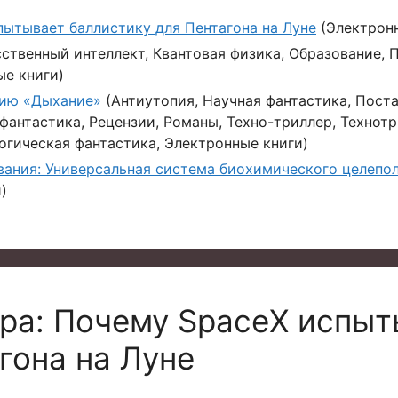
пытывает баллистику для Пентагона на Луне
(Электронн
ственный интеллект, Квантовая физика, Образование, 
ые книги)
гию «Дыхание»
(Антиутопия, Научная фантастика, Пост
антастика, Рецензии, Романы, Техно-триллер, Технотр
огическая фантастика, Электронные книги)
ния: Универсальная система биохимического целепо
)
ара: Почему SpaceX испыт
гона на Луне