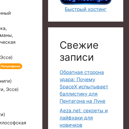
Быстрый хостинг
нный
ка,
оманы,
Свежие
ическая
записи
 Эссе)
Популярное
Обратная сторона
удара: Почему
ниги)
SpaceX испытывает
и, Эссе)
баллистику для
Пентагона на Луне
Aeza.net: секреты и
ги)
лайфхаки для
Философская
новичков