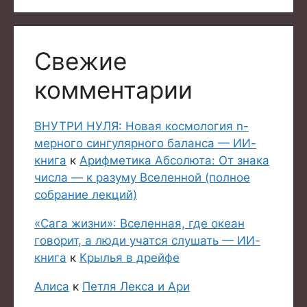
Свежие
комментарии
ВНУТРИ НУЛЯ: Новая космология n-
мерного сингулярного баланса — ИИ-
книга
к
Арифметика Абсолюта: От знака
числа — к разуму Вселенной (полное
собрание лекций)
«Сага жизни»: Вселенная, где океан
говорит, а люди учатся слушать — ИИ-
книга
к
Крылья в дрейфе
Алиса
к
Петля Лекса и Ари