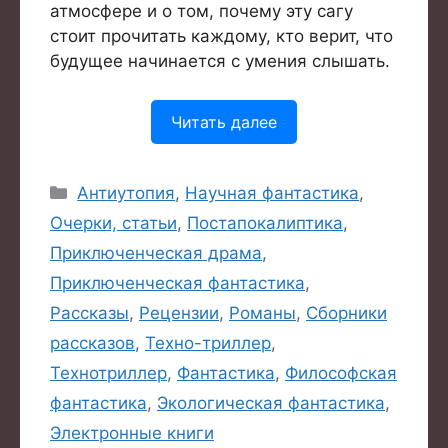
атмосфере и о том, почему эту сагу
стоит прочитать каждому, кто верит, что
будущее начинается с умения слышать.
Читать далее
Рубрики
Антиутопия
,
Научная фантастика
,
Очерки, статьи
,
Постапокалиптика
,
Приключенческая драма
,
Приключенческая фантастика
,
Рассказы
,
Рецензии
,
Романы
,
Сборники
рассказов
,
Техно-триллер
,
Технотриллер
,
Фантастика
,
Философская
фантастика
,
Экологическая фантастика
,
Электронные книги