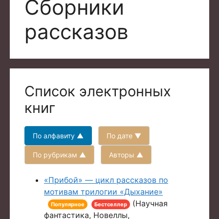
Сборники
рассказов
Список электронных
книг
По алфавиту ▲
По дате ▼
По рубрикам ▲
Авторы ▲
«Прибой» — цикл рассказов по
мотивам трилогии «Дыхание»
(Научная
Популярное
Бестселлер
фантастика, Новеллы,