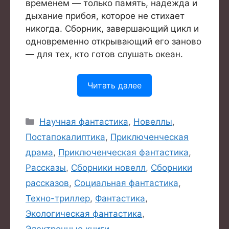
временем — только память, надежда и
дыхание прибоя, которое не стихает
никогда. Сборник, завершающий цикл и
одновременно открывающий его заново
— для тех, кто готов слушать океан.
Читать далее
Рубрики
Научная фантастика
,
Новеллы
,
Постапокалиптика
,
Приключенческая
драма
,
Приключенческая фантастика
,
Рассказы
,
Сборники новелл
,
Сборники
рассказов
,
Социальная фантастика
,
Техно-триллер
,
Фантастика
,
Экологическая фантастика
,
Электронные книги