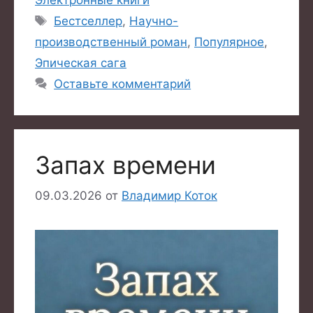
Метки
Бестселлер
,
Научно-
производственный роман
,
Популярное
,
Эпическая сага
Оставьте комментарий
Запах времени
09.03.2026
от
Владимир Коток