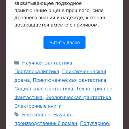
захватывающее подводное
приключение о цене прошлого, силе
древнего знания и надежде, которая
возвращается вместе с приливом.
Читать далее
Рубрики
Научная фантастика
,
Постапокалиптика
,
Приключенческая
драма
,
Приключенческая фантастика
,
Социальная фантастика
,
Техно-триллер
,
Фантастика
,
Экологическая фантастика
,
Электронные книги
Метки
Бестселлер
,
Научно-
производственный роман
,
Популярное
,