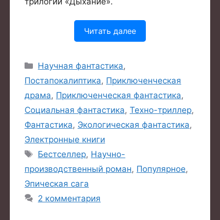
трилогии «Дыхание».
Читать далее
Рубрики
Научная фантастика
,
Постапокалиптика
,
Приключенческая
драма
,
Приключенческая фантастика
,
Социальная фантастика
,
Техно-триллер
,
Фантастика
,
Экологическая фантастика
,
Электронные книги
Метки
Бестселлер
,
Научно-
производственный роман
,
Популярное
,
Эпическая сага
2 комментария