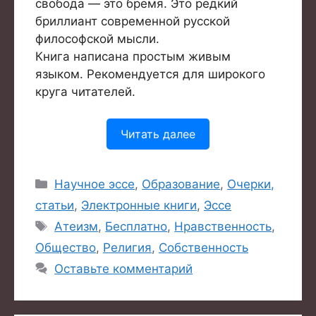
свобода — это бремя. Это редкий
бриллиант современной русской
философской мысли.
Книга написана простым живым
языком. Рекомендуется для широкого
круга читателей.
Читать далее
Рубрики
Научное эссе
,
Образование
,
Очерки,
статьи
,
Электронные книги
,
Эссе
Метки
Атеизм
,
Бесплатно
,
Нравственность
,
Общество
,
Религия
,
Собственность
Оставьте комментарий