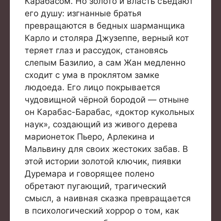
Карабасом. Но золото и власть съедают
его душу: изгнанные братья
превращаются в бедных шарманщика
Карло и столяра Джузеппе, верный кот
теряет глаз и рассудок, становясь
слепым Базилио, а сам Жан медленно
сходит с ума в проклятом замке
людоеда. Его лицо покрывается
чудовищной чёрной бородой — отныне
он Карабас-Барабас, «доктор кукольных
наук», создающий из живого дерева
марионеток Пьеро, Арлекина и
Мальвину для своих жестоких забав. В
этой истории золотой ключик, пиявки
Дуремара и говорящее полено
обретают пугающий, трагический
смысл, а наивная сказка превращается
в психологический хоррор о том, как