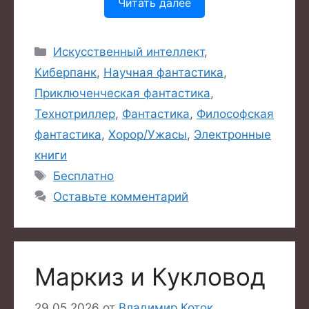
Читать далее
Рубрики
Искусственный интеллект
,
Киберпанк
,
Научная фантастика
,
Приключенческая фантастика
,
Технотриллер
,
Фантастика
,
Философская
фантастика
,
Хорор/Ужасы
,
Электронные
книги
Метки
Бесплатно
Оставьте комментарий
Маркиз и Кукловод
29.05.2026
от
Владимир Коток